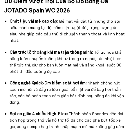
Ưu Điểm Vượt Trội Của Bộ Đồ Bóng Đá
JOTADO Spain WC 2026
Chất liệu vải mè cao cấp:
Bề mặt vải dệt từ những thớ sợi
siêu mảnh mang lại độ mềm mịn tuyệt đối, trọng lượng áo
siêu nhẹ giúp các cầu thủ di chuyển thanh thoát và linh hoạt
nhất.
Cấu trúc lỗ thoáng khí ma trận thông minh:
Tối ưu hóa khả
năng luân chuyển không khí từ trong ra ngoài, tản nhiệt cơ
thể tức thì, giữ cho bạn luôn mát mẻ và sảng khoái suốt 90
phút thi đấu cường độ cao.
Công nghệ Quick-Dry kiểm soát hơi ẩm:
Nhanh chóng hút
sạch mồ hôi và đẩy ra lớp ngoài bề mặt vải để bay hơi thần
tốc, xóa bỏ hoàn toàn cảm giác bết dính hay nặng áo khi vận
động.
Sợi co giãn 4 chiều High-Flex:
Thành phần Spandex dẻo dai
tích hợp trong thớ vải hỗ trợ tối đa cho các pha bứt tốc xé
gió, xoay compa hay tranh chấp mạnh mẽ mà không gây cảm