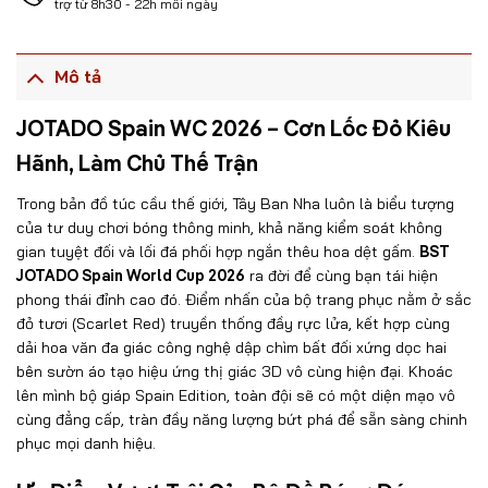
trợ từ 8h30 - 22h mỗi ngày
Mô tả
JOTADO Spain WC 2026 – Cơn Lốc Đỏ Kiêu
Hãnh, Làm Chủ Thế Trận
Trong bản đồ túc cầu thế giới, Tây Ban Nha luôn là biểu tượng
của tư duy chơi bóng thông minh, khả năng kiểm soát không
gian tuyệt đối và lối đá phối hợp ngắn thêu hoa dệt gấm.
BST
JOTADO Spain World Cup 2026
ra đời để cùng bạn tái hiện
phong thái đỉnh cao đó. Điểm nhấn của bộ trang phục nằm ở sắc
đỏ tươi (Scarlet Red) truyền thống đầy rực lửa, kết hợp cùng
dải hoa văn đa giác công nghệ dập chìm bất đối xứng dọc hai
bên sườn áo tạo hiệu ứng thị giác 3D vô cùng hiện đại. Khoác
lên mình bộ giáp Spain Edition, toàn đội sẽ có một diện mạo vô
cùng đẳng cấp, tràn đầy năng lượng bứt phá để sẵn sàng chinh
phục mọi danh hiệu.