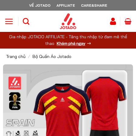
Skip
VỀ JOTADO
AFFILIATE
CARE&SHARE
to
content
Gia nhập JOTADO AFFILIATE - Tăng thu nhập từ đam mê thể
thao
Trang chủ
/
Bộ Quần Áo Jotado