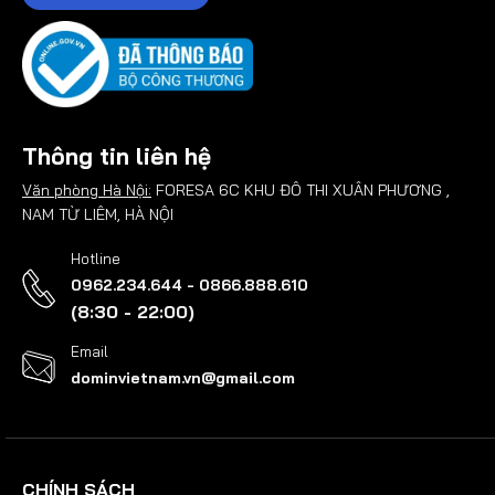
Thông tin liên hệ
Văn phòng Hà Nội:
FORESA 6C KHU ĐÔ THI XUÂN PHƯƠNG ,
NAM TỪ LIÊM, HÀ NỘI
Hotline
0962.234.644 - 0866.888.610
(8:30 - 22:00)
Email
dominvietnam.vn@gmail.com
CHÍNH SÁCH