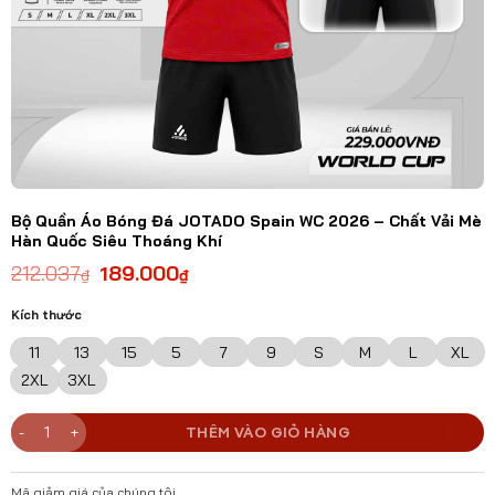
Bộ Quần Áo Bóng Đá JOTADO Spain WC 2026 – Chất Vải Mè
Hàn Quốc Siêu Thoáng Khí
212.037
189.000
₫
₫
Kích thước
11
13
15
5
7
9
S
M
L
XL
2XL
3XL
Bộ Quần Áo Bóng Đá JOTADO Spain WC 2026 – Chất Vải Mè Hàn Quố
THÊM VÀO GIỎ HÀNG
Mã giảm giá của chúng tôi