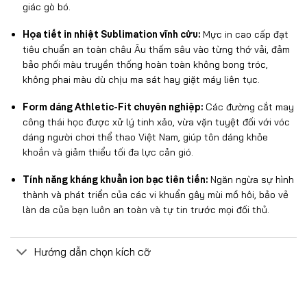
giác gò bó.
Họa tiết in nhiệt Sublimation vĩnh cửu:
Mực in cao cấp đạt
tiêu chuẩn an toàn châu Âu thấm sâu vào từng thớ vải, đảm
bảo phối màu truyền thống hoàn toàn không bong tróc,
không phai màu dù chịu ma sát hay giặt máy liên tục.
Form dáng Athletic-Fit chuyên nghiệp:
Các đường cắt may
công thái học được xử lý tinh xảo, vừa vặn tuyệt đối với vóc
dáng người chơi thể thao Việt Nam, giúp tôn dáng khỏe
khoắn và giảm thiểu tối đa lực cản gió.
Tính năng kháng khuẩn ion bạc tiên tiến:
Ngăn ngừa sự hình
thành và phát triển của các vi khuẩn gây mùi mồ hôi, bảo vẻ
làn da của bạn luôn an toàn và tự tin trước mọi đối thủ.
Hướng dẫn chọn kích cỡ