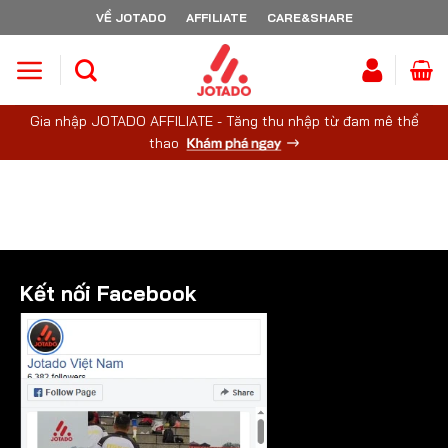
Skip
VỀ JOTADO
AFFILIATE
CARE&SHARE
to
content
Gia nhập JOTADO AFFILIATE - Tăng thu nhập từ đam mê thể
thao
Kết nối Facebook