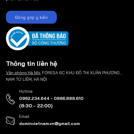
Đóng góp ý kiến
Thông tin liên hệ
Văn phòng Hà Nội:
FORESA 6C KHU ĐÔ THI XUÂN PHƯƠNG ,
NAM TỪ LIÊM, HÀ NỘI
Hotline
0962.234.644 - 0866.888.610
(8:30 - 22:00)
Email
dominvietnam.vn@gmail.com