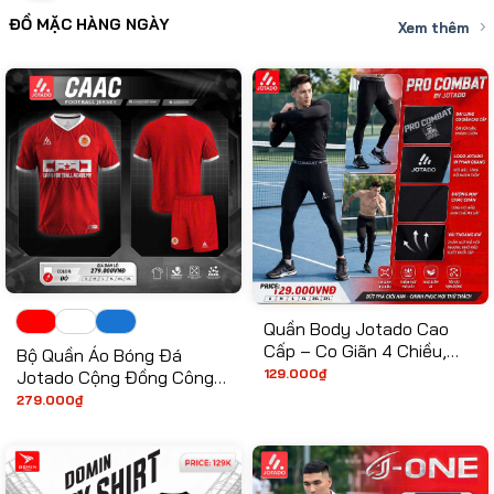
ĐỒ MẶC HÀNG NGÀY
Xem thêm
Quần Body Jotado Cao
Cấp – Co Giãn 4 Chiều,
Bộ Quần Áo Bóng Đá
Thấm Hút Mồ Hôi, Hỗ Trợ
129.000
₫
Jotado Cộng Đồng Công
Cơ Bắp Vượt Trội
An Hà Nội – Thiết Kế Độc
279.000
₫
Quyền, Hào Khí Thủ Đô