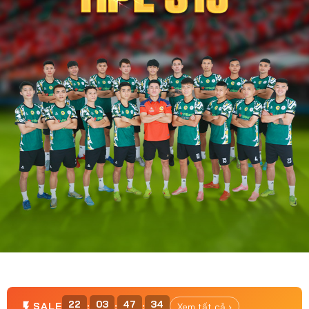
22
03
47
32
:
:
:
SALE
Xem tất cả ›