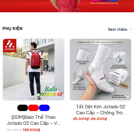
PHỤ KIỆN
Xem thêm
Tất Dệt Kim Jotado 02
Cao Cấp – Chống Trơn
[DOM]Balo Thể Thao
Trượt, Thấm Hút Mồ Hôi,
25.000
₫
–
28.000
₫
Khoảng
Jotado 02 Cao Cấp – Vải
giá:
Bảo Vệ Cổ Chân Toàn
từ
Kháng Nước, Ngăn Đựng
149.000
₫
139.000
₫
Diện
Giá
Giá
25.000₫