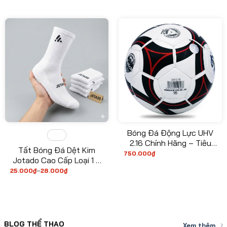
Giày Biệt Lập Khử Mùi
gốc
hiện
đến
là:
tại
28.000₫
149.000₫.
là:
139.000₫.
Bóng Đá Động Lực UHV
2.16 Chính Hãng – Tiêu
Tất Bóng Đá Dệt Kim
Chuẩn Thi Đấu FIFA, Độ
750.000
₫
Jotado Cao Cấp Loại 1 –
Nảy Chuẩn, Da PU Cao
Co Giãn Cực Tốt, Thấm
25.000
₫
–
28.000
₫
Cấp
Khoảng
giá:
Hút Mồ Hôi
từ
25.000₫
đến
28.000₫
BLOG THỂ THAO
Xem thêm