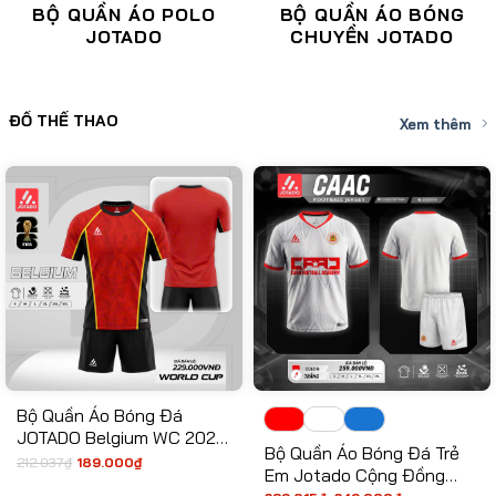
BỘ QUẦN ÁO POLO
BỘ QUẦN ÁO BÓNG
JOTADO
CHUYỀN JOTADO
ĐỒ THỂ THAO
Xem thêm
Bộ Quần Áo Bóng Đá
JOTADO Belgium WC 2026
Bộ Quần Áo Bóng Đá Trẻ
– Chất Vải Mè Siêu
212.037
₫
189.000
₫
Giá
Giá
Em Jotado Cộng Đồng
Thoáng Khí
gốc
hiện
là:
tại