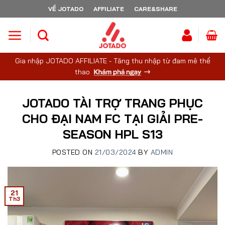
Skip
VỀ JOTADO
AFFILIATE
CARE&SHARE
to
content
Gia nhập JOTADO AFFILIATE - Tăng thu nhập từ đam mê thể
thao
JOTADO TÀI TRỢ TRANG PHỤC
CHO ĐẠI NAM FC TẠI GIẢI PRE-
SEASON HPL S13
POSTED ON
21/03/2024
BY
ADMIN
21
Th3