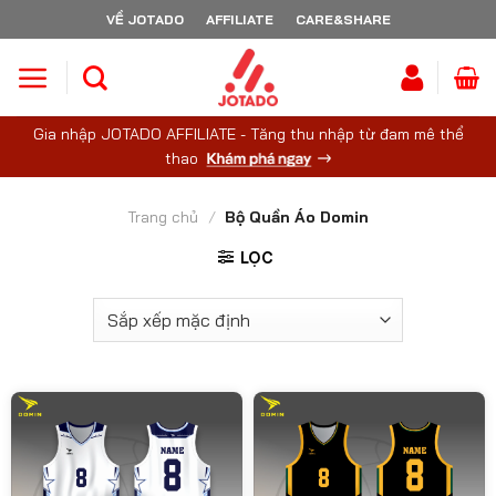
Skip
VỀ JOTADO
AFFILIATE
CARE&SHARE
to
content
Gia nhập JOTADO AFFILIATE - Tăng thu nhập từ đam mê thể
thao
Trang chủ
/
Bộ Quần Áo Domin
LỌC