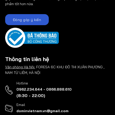
phẩm tốt hơn nữa.
Đóng góp ý kiến
Thông tin liên hệ
Văn phòng Hà Nội:
FORESA 6C KHU ĐÔ THI XUÂN PHƯƠNG ,
NAM TỪ LIÊM, HÀ NỘI
Hotline
0962.234.644 - 0866.888.610
(8:30 - 22:00)
Email
dominvietnam.vn@gmail.com