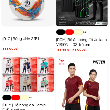
+4
[DLC] Bóng UHV 2.151
[DOM] Bộ áo bóng đá Jotado
VISION – 03 trẻ em
535.000
₫
156.481
₫
–
175.000
₫
Khoảng
giá:
từ
156.481₫
đến
175.000₫
+4
[DOM] Bộ bóng đá Domin
FURIA trẻ em