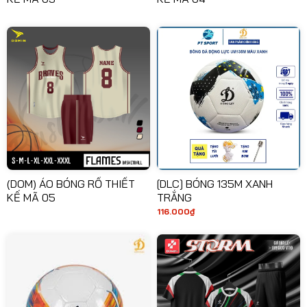
(DOM) ÁO BÓNG RỔ THIẾT
[DLC] BÓNG 135M XANH
KẾ MÃ 05
TRẮNG
116.000
₫