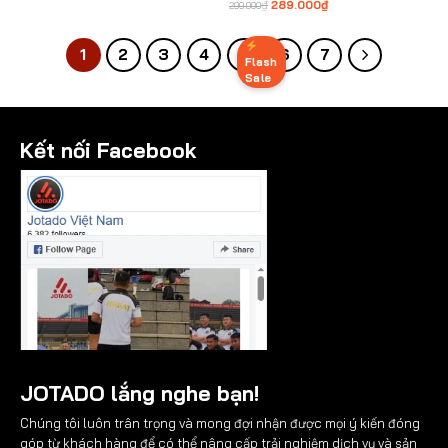
Mềm Mịn, Thoáng Khí, Form
₫
₫
289.000
299.000
Giá
Giá
gốc
hiện
Dáng Lịch Lãm
là:
tại
299.000₫.
là:
1
2
3
4
5
6
7
289.000₫.
Flash
Sale
Kết nối Facebook
JOTADO lắng nghe bạn!
Chúng tôi luôn trân trọng và mong đợi nhận được mọi ý kiến đóng
góp từ khách hàng để có thể nâng cấp trải nghiệm dịch vụ và sản