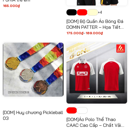
165.000
₫
+4
[DOM] Bộ Quần Áo Bóng Đá
DOMIN PATTER – Họa Tiết
Hình Học Độc Độc Đáo, Vải
175.000
₫
–
189.000
₫
Khoảng
giá:
Mè Caro Siêu Thoáng Khí
từ
175.000₫
đến
189.000₫
[DOM] Huy chương Pickleball
03
[DOM]Áo Polo Thể Thao
CAAC Cao Cấp – Chất Vải