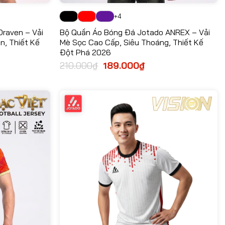
+4
raven – Vải
Bộ Quần Áo Bóng Đá Jotado ANREX – Vải
n, Thiết Kế
Mè Sọc Cao Cấp, Siêu Thoáng, Thiết Kế
Đột Phá 2026
210.000
₫
Giá
189.000
₫
Giá
gốc
hiện
là:
tại
210.000₫.
là:
000₫.
189.000₫.