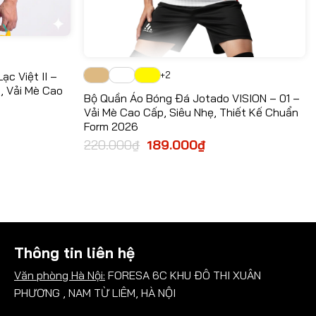
+2
c Việt II –
, Vải Mè Cao
Bộ Quần Áo Bóng Đá Jotado VISION – 01 –
Vải Mè Cao Cấp, Siêu Nhẹ, Thiết Kế Chuẩn
Form 2026
220.000
₫
Giá
189.000
₫
Giá
gốc
hiện
000₫.
là:
tại
220.000₫.
là:
189.000₫.
Thông tin liên hệ
Văn phòng Hà Nội:
FORESA 6C KHU ĐÔ THI XUÂN
PHƯƠNG , NAM TỪ LIÊM, HÀ NỘI