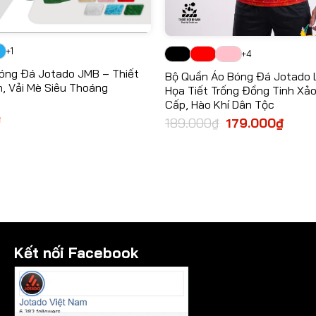
+1
+4
óng Đá Jotado JMB – Thiết
Bộ Quần Áo Bóng Đá Jotado Lạ
, Vải Mè Siêu Thoáng
Họa Tiết Trống Đồng Tinh Xảo
Cấp, Hào Khí Dân Tộc
Giá
₫
189.000
₫
Giá
179.000
₫
Giá
hiện
gốc
hiện
tại
là:
tại
₫.
là:
189.000₫.
là:
269.000₫.
179.
Kết nối Facebook