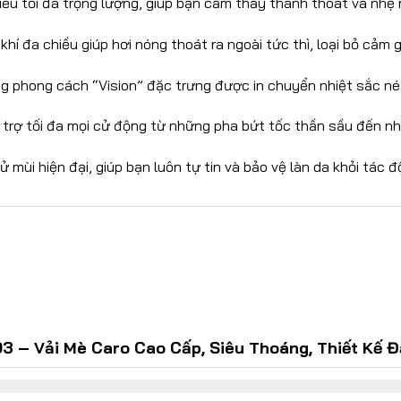
iểu tối đa trọng lượng, giúp bạn cảm thấy thanh thoát và nhẹ
hí đa chiều giúp hơi nóng thoát ra ngoài tức thì, loại bỏ cảm 
phong cách “Vision” đặc trưng được in chuyển nhiệt sắc nét,
trợ tối đa mọi cử động từ những pha bứt tốc thần sầu đến nh
 mùi hiện đại, giúp bạn luôn tự tin và bảo vệ làn da khỏi tác độ
3 – Vải Mè Caro Cao Cấp, Siêu Thoáng, Thiết Kế 