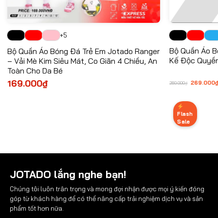
+5
Bộ Quần Áo B
Bộ Quần Áo Bóng Đá Trẻ Em Jotado Ranger
Kế Độc Quyền
– Vải Mè Kim Siêu Mát, Co Giãn 4 Chiều, An
Toàn Cho Da Bé
Giá
169.000
₫
269.000
269.000
₫
gốc
là:
269.000
Flash
Sale
JOTADO lắng nghe bạn!
Chúng tôi luôn trân trọng và mong đợi nhận được mọi ý kiến đóng
góp từ khách hàng để có thể nâng cấp trải nghiệm dịch vụ và sản
phẩm tốt hơn nữa.