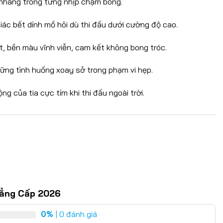
 nhàng trong từng nhịp chạm bóng.
giác bết dính mồ hôi dù thi đấu dưới cường độ cao.
 bền màu vĩnh viễn, cam kết không bong tróc.
ững tình huống xoay sở trong phạm vi hẹp.
ng của tia cực tím khi thi đấu ngoài trời.
Đẳng Cấp 2026
0%
| 0 đánh giá