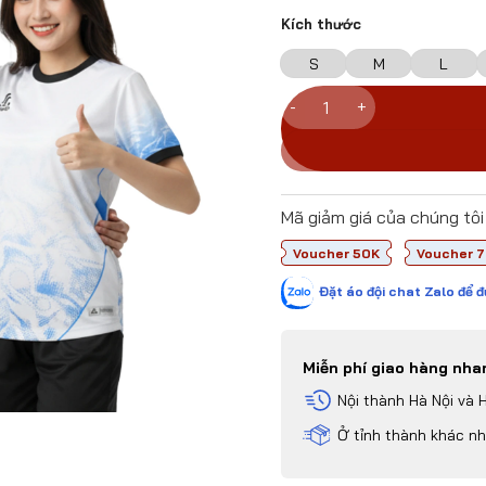
Kích thước
S
M
L
Bộ Quần Áo Bóng Đá Jotad
Mã giảm giá của chúng tôi
Voucher 50K
Voucher 
Đặt áo đội chat Zalo để đ
Miễn phí giao hàng nh
Nội thành Hà Nội và 
Ở tỉnh thành khác n