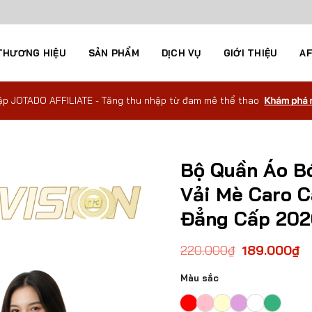
THƯƠNG HIỆU
SẢN PHẨM
DỊCH VỤ
GIỚI THIỆU
AF
ập JOTADO AFFILIATE - Tăng thu nhập từ đam mê thể thao
Bộ Quần Áo B
Vải Mè Caro C
Đẳng Cấp 202
220.000
₫
189.000
₫
Màu sắc