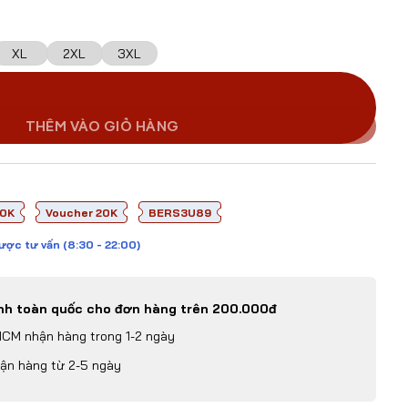
XL
2XL
3XL
o VISION - 03 – Vải Mè Caro Cao Cấp, Siêu Thoáng, Thiết Kế
THÊM VÀO GIỎ HÀNG
70K
Voucher 20K
BERS3U89
ược tư vấn (8:30 - 22:00)
anh toàn quốc cho đơn hàng trên 200.000đ
HCM nhận hàng trong 1-2 ngày
hận hàng từ 2-5 ngày