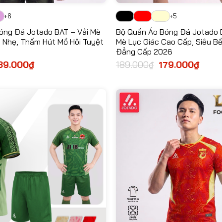
+6
+5
óng Đá Jotado BAT – Vải Mè
Bộ Quần Áo Bóng Đá Jotado D
u Nhẹ, Thấm Hút Mồ Hôi Tuyệt
Mè Lục Giác Cao Cấp, Siêu Bề
Đẳng Cấp 2026
á
89.000
₫
Giá
189.000
₫
Giá
179.000
₫
Giá
ốc
hiện
gốc
hiện
tại
là:
tại
0.000₫.
là:
189.000₫.
là:
189.000₫.
179.