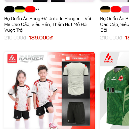
+7
Bộ Quần Áo Bóng Đá Jotado Ranger – Vải
Bộ Quần Áo B
Mè Cao Cấp, Siêu Bền, Thấm Hút Mồ Hôi
Cao Cấp, Siê
Vượt Trội
Đối
210.000
₫
Giá
189.000
₫
Giá
210.000
₫
Gi
1
gốc
hiện
g
là:
tại
là:
210.000₫.
là:
21
189.000₫.