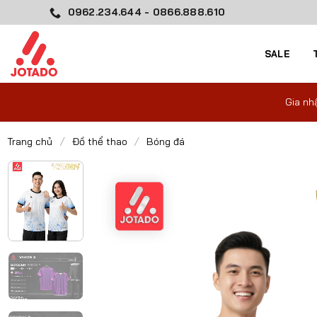
Skip
0962.234.644 - 0866.888.610
to
content
SALE
Gia nh
/
/
Trang chủ
Đồ thể thao
Bóng đá