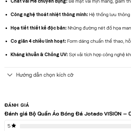
Chất vải Mè chuyên dụng:
Bề mặt vải mịn màng, giảm th
Công nghệ thoát nhiệt thông minh:
Hệ thống lưu thông k
Họa tiết thiết kế độc bản:
Những đường nét đồ họa mang 
Co giãn 4 chiều linh hoạt:
Form dáng chuẩn thể thao, hỗ 
Kháng khuẩn & Chống UV:
Sợi vải tích hợp công nghệ khử
Hướng dẫn chọn kích cỡ
ĐÁNH GIÁ
Đánh giá Bộ Quần Áo Bóng Đá Jotado VISION – 0
5