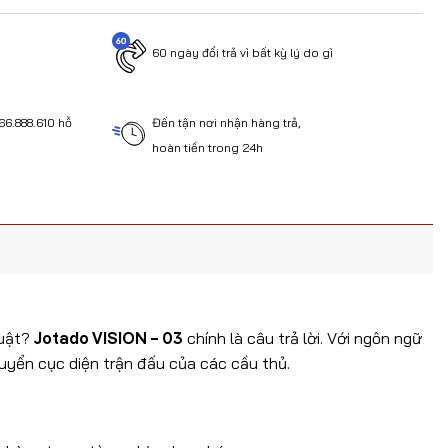
60 ngày đổi trả vì bất kỳ lý do gì
Đến tận nơi nhận hàng trả,
66.888.610 hỗ
hoàn tiền trong 24h
y
huật?
Jotado VISION – 03
chính là câu trả lời. Với ngôn ngữ
uyển cục diện trận đấu của các cầu thủ.