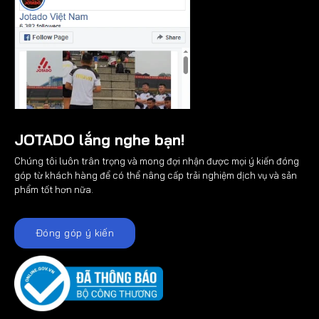
JOTADO lắng nghe bạn!
Chúng tôi luôn trân trọng và mong đợi nhận được mọi ý kiến đóng
góp từ khách hàng để có thể nâng cấp trải nghiệm dịch vụ và sản
phẩm tốt hơn nữa.
Đóng góp ý kiến