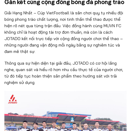
Gắn kết cùng cộng đồng bóng đá phong trào
Giải Hạng Nhất – Cúp VietFootball là sân chơi quy tụ nhiều đội
bóng phong trào chất lượng, nơi tinh thần thể thao được thể
hiện rõ nét qua từng trận đấu. Việc đồng hành cùng MUVN FC
không chỉ là hoạt động tài trợ đơn thuần, mà còn là cách
JOTADO kết nối trực tiếp với cộng đồng người chơi thể thao –
những người đang vận động mỗi ngày bằng sự nghiêm túc và
đam mê thật sự.
Thông qua sự hiện diện tại giải đấu, JOTADO có cơ hội lắng
nghe, quan sát và hiểu rõ hơn nhu cầu thực tế của người chơi,
từ đó tiếp tục hoàn thiện sản phẩm theo hướng sát với trải
nghiệm sử dụng.