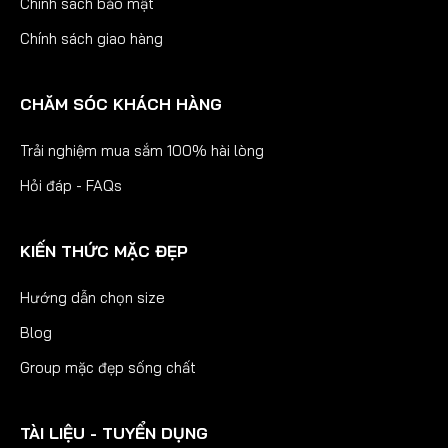
Chính sách bảo mật
Chính sách giao hàng
CHĂM SÓC KHÁCH HÀNG
Trải nghiệm mua sắm 100% hài lòng
Hỏi đáp - FAQs
KIẾN THỨC MẶC ĐẸP
Hướng dẫn chọn size
Blog
Group mặc đẹp sống chất
TÀI LIỆU - TUYỂN DỤNG