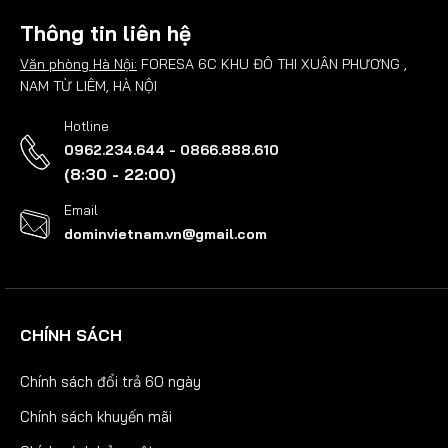
Thông tin liên hệ
Văn phòng Hà Nội:
FORESA 6C KHU ĐÔ THI XUÂN PHƯƠNG ,
NAM TỪ LIÊM, HÀ NỘI
Hotline
0962.234.644 - 0866.888.610
(8:30 - 22:00)
Email
dominvietnam.vn@gmail.com
CHÍNH SÁCH
Chính sách đổi trả 60 ngày
Chính sách khuyến mãi