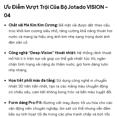
Ưu Điểm Vượt Trội Của Bộ Jotado VISION –
04
Chất vải Mè Kim Kim Cương:
Bề mặt vải được dệt theo cấu
trúc khối kim cương siêu nhỏ, tăng cường khả năng thoát hơi
nước và mang lại hiệu ứng ánh kim nhẹ sang trọng dưới ánh
đèn sân cỏ.
Công nghệ “Deep-Vision” thoát nhiệt:
Hệ thống rãnh thoát
mồ hôi li ti trên sợi vải giúp cơ thể giải nhiệt tức thì, ngăn
chặn tình trạng vải nặng do thấm nước, giữ form dáng luôn
nhẹ nhàng.
Họa tiết phối màu đa tầng:
Sử dụng công nghệ in chuyển
nhiệt 3D tiên tiến nhất, tạo ra các mảng màu chuyển động
có chiều sâu, cam kết không bong tróc và bền màu tuyệt đối.
Form dáng Pro-Fit:
Đường cắt may được tối ưu hóa cho các
vận động viên chuyên nghiệp, ôm sát cơ thể nhưng vẫn đảm
bảo sự linh hoạt tối đa trong các pha tranh chấp và bứt tốc.