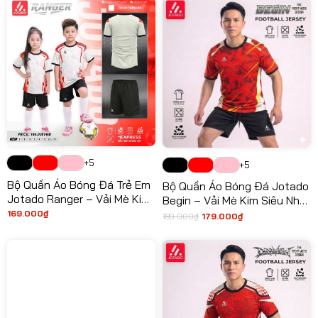
2026
210.000₫.
là:
189.000₫.
+5
+5
Bộ Quần Áo Bóng Đá Trẻ Em
Bộ Quần Áo Bóng Đá Jotado
Jotado Ranger – Vải Mè Kim
Begin – Vải Mè Kim Siêu Nhẹ,
Siêu Mát, Co Giãn 4 Chiều,
Thiết Kế Trẻ Trung, Khởi Đầu
169.000
₫
189.000
₫
179.000
₫
Giá
Giá
An Toàn Cho Da Bé
Mọi Chiến Thắng
gốc
hiện
là:
tại
189.000₫.
là:
179.000₫.