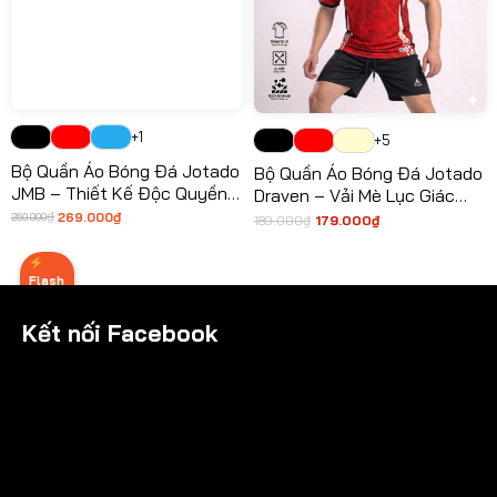
+1
+5
Bộ Quần Áo Bóng Đá Jotado
Bộ Quần Áo Bóng Đá Jotado
JMB – Thiết Kế Độc Quyền,
Draven – Vải Mè Lục Giác
Vải Mè Siêu Thoáng
Cao Cấp, Siêu Bền, Thiết Kế
₫
₫
269.000
269.000
189.000
₫
179.000
₫
Giá
Giá
Giá
Giá
gốc
hiện
Đẳng Cấp 2026
gốc
hiện
là:
tại
là:
tại
269.000₫.
là:
189.000₫.
là:
269.000₫.
179.000₫.
Flash
Sale
Kết nối Facebook