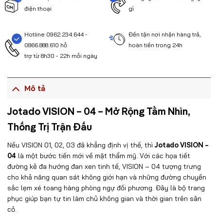
điện thoại
gì
Hotline 0962.234.644 -
Đến tận nơi nhận hàng trả,
0866.888.610 hỗ
hoàn tiền trong 24h
trợ từ 8h30 - 22h mỗi ngày
Mô tả
Jotado VISION – 04 – Mở Rộng Tầm Nhìn,
Thống Trị Trận Đấu
Nếu VISION 01, 02, 03 đã khẳng định vị thế, thì
Jotado VISION –
04
là một bước tiến mới về mặt thẩm mỹ. Với các họa tiết
đường kẻ đa hướng đan xen tinh tế, VISION – 04 tượng trưng
cho khả năng quan sát không giới hạn và những đường chuyền
sắc lẹm xé toang hàng phòng ngự đối phương. Đây là bộ trang
phục giúp bạn tự tin làm chủ không gian và thời gian trên sân
cỏ.