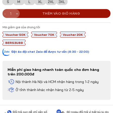
S
M
L
XL
2XL
3XL
Bộ Quần Áo Bóng Đá Jotado VISION - 04 – Vải Mè Kim Thoi, Thoát N
THÊM VÀO GIỎ HÀNG
Mã giảm giá của chúng tôi
Voucher 50K
Voucher 70K
Voucher 20K
BERS3U89
Đặt áo đội chat Zalo để được tư vấn (8:30 - 22:00)
Miễn phí giao hàng nhanh toàn quốc cho đơn hàng
trên 200.000đ
Nội thành Hà Nội và HCM nhận hàng trong 1-2 ngày
Ở tỉnh thành khác nhận hàng từ 2-5 ngày
Đổi trả cực dễ chỉ cần số
60 ngày đổi trả vì bất kỳ lý do