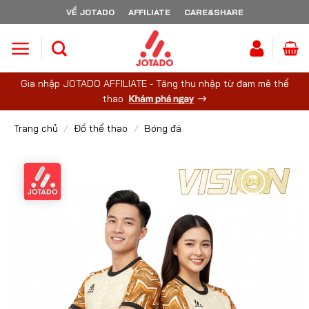
Skip
VỀ JOTADO
AFFILIATE
CARE&SHARE
to
content
Gia nhập JOTADO AFFILIATE - Tăng thu nhập từ đam mê thể
thao
Trang chủ
/
Đồ thể thao
/
Bóng đá