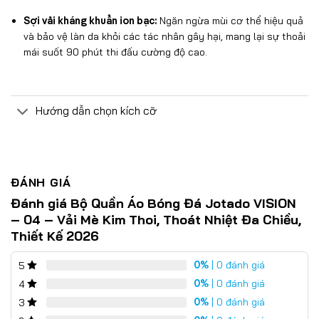
Sợi vải kháng khuẩn ion bạc:
Ngăn ngừa mùi cơ thể hiệu quả
và bảo vệ làn da khỏi các tác nhân gây hại, mang lại sự thoải
mái suốt 90 phút thi đấu cường độ cao.
Hướng dẫn chọn kích cỡ
ĐÁNH GIÁ
Đánh giá Bộ Quần Áo Bóng Đá Jotado VISION
– 04 – Vải Mè Kim Thoi, Thoát Nhiệt Đa Chiều,
Thiết Kế 2026
0%
| 0 đánh giá
5
0%
| 0 đánh giá
4
0%
| 0 đánh giá
3