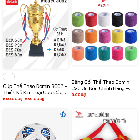
Băng Gối Thể Thao Domin
Cúp Thể Thao Domin 3062 –
Cao Su Non Chính Hãng –
Thiết Kế Kim Loại Cao Cấp,
Êm Ái, Chống Trầy Xước,
9.000
₫
Biểu Tượng Vinh Quang Vĩnh
550.000
₫
–
650.000
₫
Ngăn Ngừa Chấn Thương
Khoảng
giá:
Cửu
từ
550.000₫
đến
650.000₫