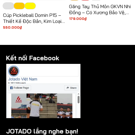
Găng Tay Thủ Môn GKVN Nhi
Đồng – Có Xương Bảo Vệ,
Cúp Pickleball Domin P15 –
Chống Lật Ngón, An Toàn
179.000
₫
Thiết Kế Độc Bản, Kim Loại
Cho Bé
Cao Cấp, Biểu Tượng Chiến
550.000
₫
Thắng 2026
Kết nối Facebook
JOTADO lắng nghe bạn!