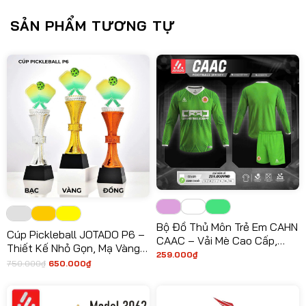
SẢN PHẨM TƯƠNG TỰ
Bộ Đồ Thủ Môn Trẻ Em CAHN
Cúp Pickleball JOTADO P6 –
CAAC – Vải Mè Cao Cấp,
Thiết Kế Nhỏ Gọn, Mạ Vàng
Siêu Bền
259.000
₫
Sáng Bóng, Phần Thưởng
750.000
₫
650.000
₫
Giá
Giá
Vinh Danh Tinh Tế
gốc
hiện
là:
tại
750.000₫.
là:
650.000₫.