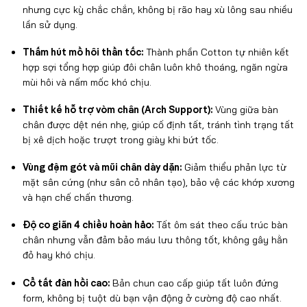
nhưng cực kỳ chắc chắn, không bị rão hay xù lông sau nhiều
lần sử dụng.
Thấm hút mồ hôi thần tốc:
Thành phần Cotton tự nhiên kết
hợp sợi tổng hợp giúp đôi chân luôn khô thoáng, ngăn ngừa
mùi hôi và nấm mốc khó chịu.
Thiết kế hỗ trợ vòm chân (Arch Support):
Vùng giữa bàn
chân được dệt nén nhẹ, giúp cố định tất, tránh tình trạng tất
bị xê dịch hoặc trượt trong giày khi bứt tốc.
Vùng đệm gót và mũi chân dày dặn:
Giảm thiểu phản lực từ
mặt sân cứng (như sân cỏ nhân tạo), bảo vệ các khớp xương
và hạn chế chấn thương.
Độ co giãn 4 chiều hoàn hảo:
Tất ôm sát theo cấu trúc bàn
chân nhưng vẫn đảm bảo máu lưu thông tốt, không gây hằn
đỏ hay khó chịu.
Cổ tất đàn hồi cao:
Bản chun cao cấp giúp tất luôn đứng
form, không bị tuột dù bạn vận động ở cường độ cao nhất.