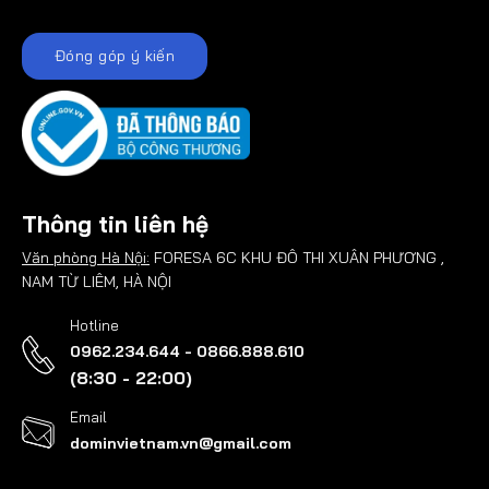
Đóng góp ý kiến
Thông tin liên hệ
Văn phòng Hà Nội:
FORESA 6C KHU ĐÔ THI XUÂN PHƯƠNG ,
NAM TỪ LIÊM, HÀ NỘI
Hotline
0962.234.644 - 0866.888.610
(8:30 - 22:00)
Email
dominvietnam.vn@gmail.com