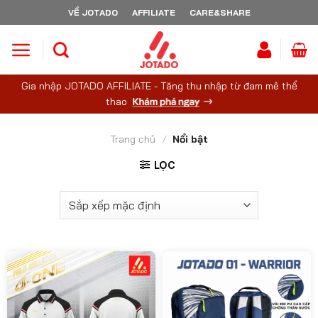
Skip
VỀ JOTADO
AFFILIATE
CARE&SHARE
to
content
Gia nhập JOTADO AFFILIATE - Tăng thu nhập từ đam mê thể
thao
Trang chủ
/
Nổi bật
LỌC