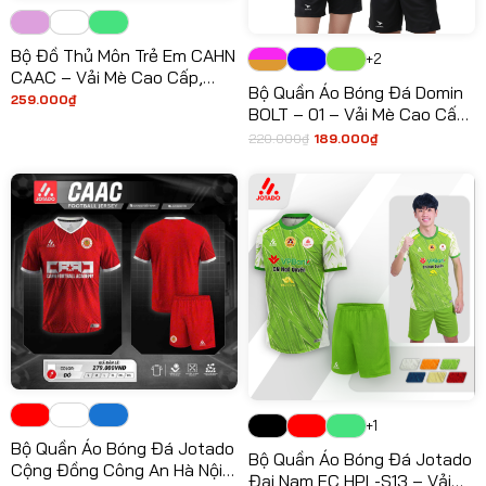
Bộ Đồ Thủ Môn Trẻ Em CAHN
+2
CAAC – Vải Mè Cao Cấp,
Bộ Quần Áo Bóng Đá Domin
Siêu Bền
259.000
₫
BOLT – 01 – Vải Mè Cao Cấp,
Siêu Nhẹ, Thiết Kế Hiện Đại
220.000
₫
189.000
₫
Giá
Giá
2026
gốc
hiện
là:
tại
220.000₫.
là:
189.000₫.
+1
Bộ Quần Áo Bóng Đá Jotado
Bộ Quần Áo Bóng Đá Jotado
Cộng Đồng Công An Hà Nội –
Đại Nam FC HPL-S13 – Vải