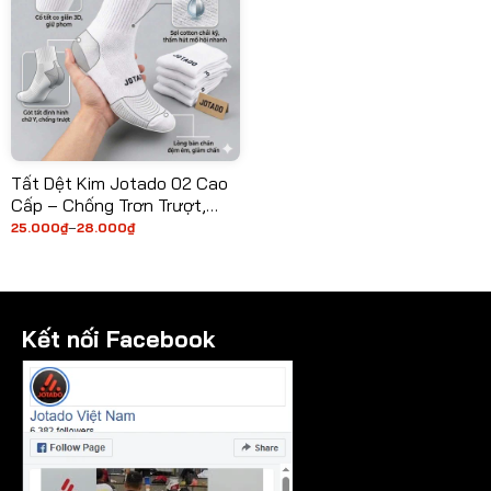
Tất Dệt Kim Jotado 02 Cao
Cấp – Chống Trơn Trượt,
Thấm Hút Mồ Hôi, Bảo Vệ Cổ
25.000
₫
–
28.000
₫
Khoảng
giá:
Chân Toàn Diện
từ
25.000₫
đến
28.000₫
Kết nối Facebook